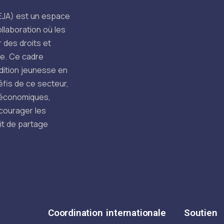
FEJA) est un espace
llaboration où les
 des droits et
se. Ce cadre
dition jeunesse en
éfis de ce secteur,
 économiques,
ncourager les
it de partage
Coordination internationale
Soutien