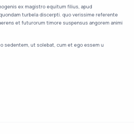
ogenis ex magistro equitum filius, apud
 quondam turbela discerpti. quo verissime referente
maerens et futurorum timore suspensus angorem animi
io sedentem, ut solebat, cum et ego essem u