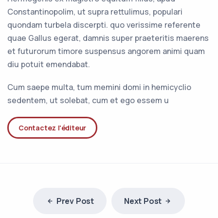
Constantinopolim, ut supra rettulimus, populari
quondam turbela discerpti. quo verissime referente
quae Gallus egerat, damnis super praeteritis maerens
et futurorum timore suspensus angorem animi quam
diu potuit emendabat.
Cum saepe multa, tum memini domi in hemicyclio
sedentem, ut solebat, cum et ego essem u
Contactez l'éditeur
Prev Post
Next Post