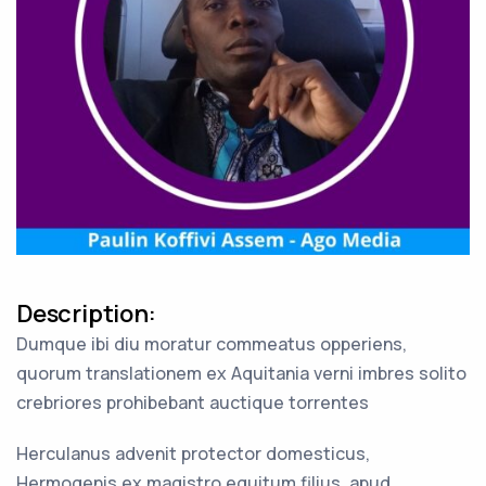
Description:
Dumque ibi diu moratur commeatus opperiens,
quorum translationem ex Aquitania verni imbres solito
crebriores prohibebant auctique torrentes
Herculanus advenit protector domesticus,
Hermogenis ex magistro equitum filius, apud