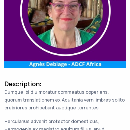
Description:
Dumque ibi diu moratur commeatus opperiens,
quorum translationem ex Aquitania verni imbres solito
crebriores prohibebant auctique torrentes
Herculanus advenit protector domesticus,
Hermogenis ex magistro equitum filius, apud