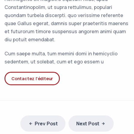
Constantinopolim, ut supra rettulimus, populari
quondam turbela discerpti. quo verissime referente
quae Gallus egerat, damnis super praeteritis maerens
et futurorum timore suspensus angorem animi quam
diu potuit emendabat.
Cum saepe multa, tum memini domi in hemicyclio
sedentem, ut solebat, cum et ego essem u
Contactez l'éditeur
Prev Post
Next Post