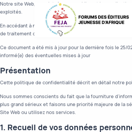
Notre site Web, nos plateformes mobiles et les applicatio
exploités.
En accédant à notre Site Web et en utilisant nos services, 
de traitement des informations décrites dans ce documen
Ce document a été mis à jour pour la dernière fois le 25/0
informé(e) des éventuelles mises à jour
Présentation
Cette politique de confidentialité décrit en détail notre p
Nous sommes conscients du fait que la fourniture d’infor
plus grand sérieux et faisons une priorité majeure de la 
Site Web ou utilisez nos services.
1. Recueil de vos données personn