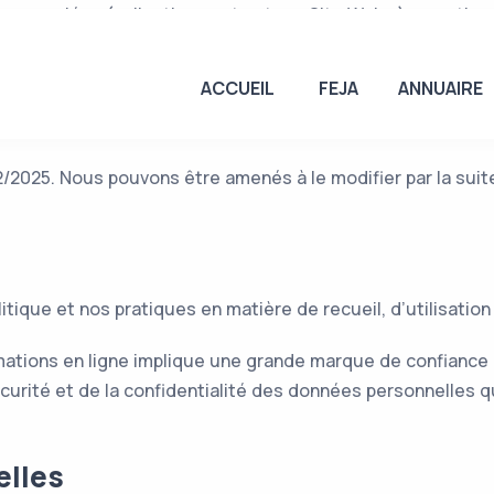
ns associées (collectivement notre « Site Web ») appartie
ACCUEIL
FEJA
ANNUAIRE
vous reconnaissez avoir lu et compris la présente Politique 
t.
2/2025. Nous pouvons être amenés à le modifier par la suite
olitique et nos pratiques en matière de recueil, d’utilisati
mations en ligne implique une grande marque de confiance 
sécurité et de la confidentialité des données personnelles
elles