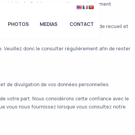
nnent à
Agnès Debiage
par qui ils sont également
PHOTOS
MEDIAS
CONTACT
de confidentialité, ainsi que les pratiques de recueil et
. Veuillez donc le consulter régulièrement afin de rester
on et de divulgation de vos données personnelles.
de votre part. Nous considérons cette confiance avec le
 que vous nous fournissez lorsque vous consultez notre